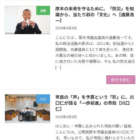
厚木の未来を守るために。「防災」を知
遠藤
識から、当たり前の「文化」へ【遠藤浩
一】
2026年6月4日
こんにちは 、厚木市議会議員の遠藤浩一です。
私の政治活動の原点は、2011年。初当選から2
週間後、先輩議員と3人で車を走らせ、 東日本
大震災の被災地へと向かいました。あの時、目
に焼き付いた光景や衝撃は、今も 私の防災減災
[…]
続きを読む
市民の「声」を予算という「形」に。川
川口
口仁が語る「一歩前進」の市政【川口
仁】
2026年6月4日
はじめに：予算に込められた市民の願い 皆様、
こんにちは。公明党厚木市議会議員の川口仁で
す。 早いもので、私が市政に携わらせていただ