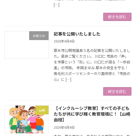
[…]
続きを読む
記事を公開いたしました
お知らせ
2026年6月4日
厚木市公明党議員５名の記事を公開いたしまし
た。是非ご覧ください。 川口仁 市民の「声」
を予算という「形」に。川口仁が語る「一歩前
進」の市政。 寺岡まゆみ 厚木の安全を守る！
南毛利スポーツセンターのり面改修と「市民の
心」に […]
続きを読む
【インクルーシブ教育】すべての子ども
山崎
たちが共に学び輝く教育環境に！【山崎
由枝】
2026年6月4日