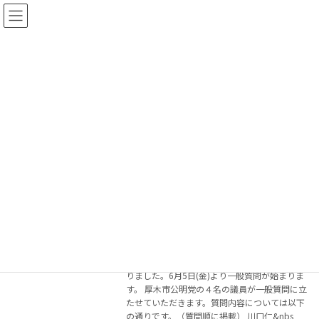
コ
ナ
公明あつぎ
ン
ビ
テ
ゲ
トップページ
厚木市
ン
ー
ツ
シ
へ
ョ
厚木市
ス
ン
キ
に
ッ
移
プ
動
令和8年厚木市議会第3回会議（6月定例
お知らせ
会議）において一般質問を行います
2026年6月4日
令和8年6月1日より、本年度第3回会議が始ま
りました。6月5日(金)より一般質問が始まりま
す。 厚木市公明党の４名の議員が一般質問に立
たせていただきます。質問内容については以下
の通りです。（質問順に掲載） 川口仁&nbs