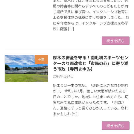
本年、厚木市では、共生社会の実現に向け、各
種の障害等に関わらずすべてのこどもたちが同
じ場所で共に学び育つ、インクルーシブ教育に
よる支援体制の構築に向け整備をしました。 特
に今年度からは、インクルーシブ支援員を各学
校に配置 […]
続きを読む
厚木の安全を守る！南毛利スポーツセン
寺岡
ターのり面改修と「市民の心」に寄り添
う市政【寺岡まゆみ】
2026年6月4日
始まりは一本の電話。「道路に大きなひび割れ
が…」 令和3年7月、激しい大雨が続いたある
日のことでした。地域にお住まいの方から、切
実な声で私に電話が入ったのです。「寺岡さ
ん、道路にずっと長くひびが入っている。崩れ
るかもしれ […]
続きを読む