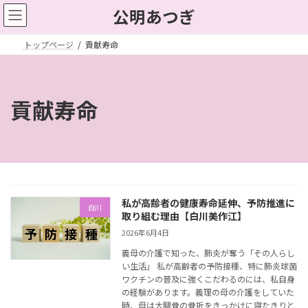
コ
ナ
公明あつぎ
ン
ビ
テ
ゲ
トップページ
貢献寿命
ン
ー
ツ
シ
へ
ョ
貢献寿命
ス
ン
キ
に
ッ
移
プ
動
私が高齢者の健康寿命延伸、予防推進に
白川
取り組む理由【白川美作江】
2026年6月4日
義母の介護で知った、肺炎が奪う「その人らし
い生活」 私が高齢者の予防接種、特に肺炎球菌
ワクチンの普及に強くこだわるのには、私自身
の経験があります。義理の母の介護をしていた
時、母は大腿骨の骨折をきっかけに寝たきりと